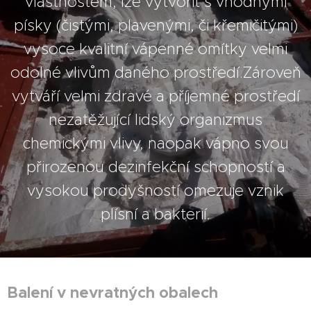
vlastnostem, lze vytvořit s vhodnými
písky (čistými, plavenými, či křemičitými)
vysoce kvalitní vápenné omítky velmi
odolné vlivům daného prostředí.Zároveň
vytváří velmi zdravé a příjemné prostředí
nezatěžující lidský organizmus
chemickými vlivy, naopak vápno svou
přirozenou dezinfekční schopností a
vysokou prodyšností omezuje vznik
plísní a bakterií.
Balení v nevratných obalech