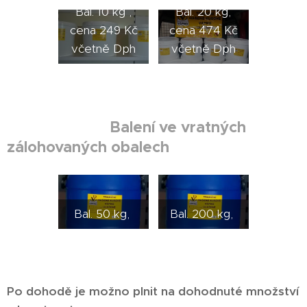
Bal. 10 kg ,
Bal. 20 kg,
cena 249 Kč
cena 474 Kč
včetně Dph
včetně Dph
Balení ve vratných
zálohovaných obalech
Bal. 50 kg,
Bal. 200 kg,
Po dohodě je možno plnit na dohodnuté množství